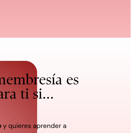
membresía es
ra ti si...
o
y quieres aprender a 