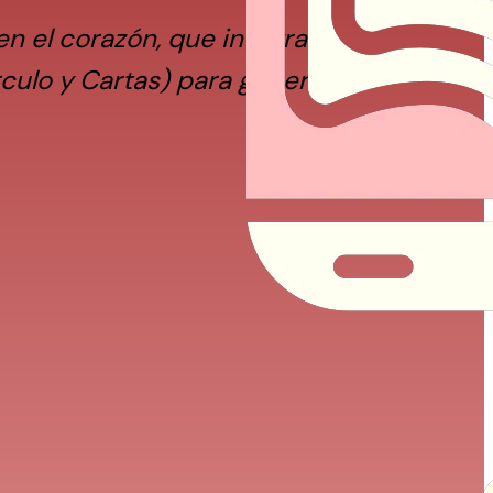
 el corazón, que integra 
culo y Cartas) para generar 