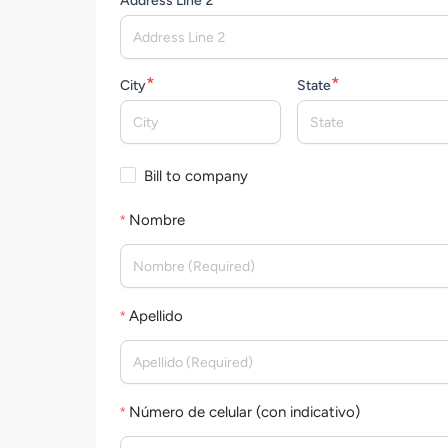
Address Line 2
*
*
City
State
Bill to company
Nombre
Apellido
Número de celular (con indicativo)